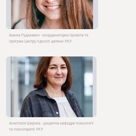
Іванка Рудакевич - координаторка проектів та
програм Центру гідності дитини УКУ
Анастасія Широка - доцентка кафедри психології
та психотерапії УКУ