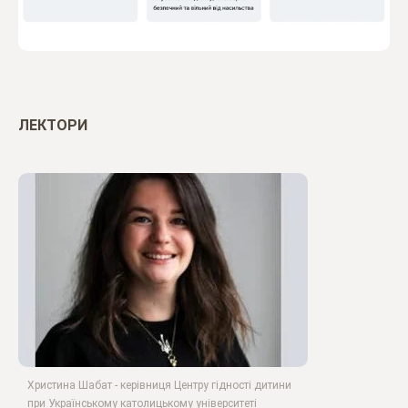
ЛЕКТОРИ
Христина Шабат - керівниця Центру гідності дитини
при Українському католицькому університеті